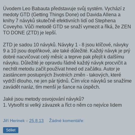
Úvodem Leo Babauta představuje svůj systém. Vychází z
medoty GTD (Getting Things Done) od Davida Allena a
knihy 7 návyků skutečně efektivních lidí od Stephena
Coveyho. Vůči metodě GTD se snaží vymezit a říká, že ZEN
TO DONE (ZTD) je lepší.
ZTD je sadou 10 návyků. Návyky 1 - 8 jsou klíčové, návyky
9 a 10 jsou doplňkové, ale také důležité. Každý návyk je prý
dobré nacvičovat celý měsíc a teprve pak přejít k dalšímu
návyku. Důležité je opravdu řádně každý návyk procvičit a
nechtít metodu začít používat hned od začátku. Autor je
zastáncem postupných životních změn - takových, které
vydrží dlouho, ne jen pár týdnů. Čím více návyků se snažíme
zavádět naráz, tím menší je šance na úspěch.
Jaké jsou metody osvojování návyků?
1. Vytvořit si velký závazek a říct o něm co nejvíce lidem
Jiří Herinek
v
25.8.13
Žádné komentáře:
Sdílet