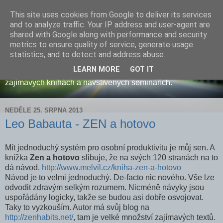
This site uses cookies from Google to deliver its services
Jiří HERINEK: ryba v síti
and to analyze traffic. Your IP address and user-agent are
shared with Google along with performance and security
metrics to ensure quality of service, generate usage
Baví mě rozjíždět nové projekty a projektový management.
statistics, and to detect and address abuse.
Důvěrně znám univerzitní prostředí i svět začínajících
LEARN MORE
GOT IT
podnikatelů. Na blog publikuji občasné postřehy, info o
zajímavých knihách a navštívených seminářích.
NEDĚLE 25. SRPNA 2013
Leo Babauta - ZEN a hotovo
Mít jednoduchý systém pro osobní produktivitu je můj sen. A
knížka
Zen a hotovo
slibuje, že na svých 120 stranách na to
dá návod.
http://www.melvil.cz/kniha-zen-a-hotovo
Návod je to velmi jednoduchý. De-facto nic nového. Vše lze
odvodit zdravým selkým rozumem. Nicméně návyky jsou
uspořádány logicky, takže se budou asi dobře osvojovat.
Taky to vyzkouším. Autor má svůj blog na
http://zenhabits.net/
, tam je velké množství zajímavých textů.