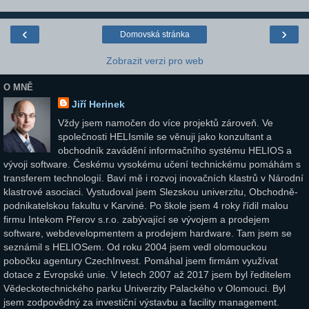
‹
›
Domovská stránka
Zobrazit verzi pro web
O MNĚ
Jiří Herinek
Vždy jsem namočen do více projektů zároveň. Ve
společnosti HELIsmile se věnuji jako konzultant a
obchodník zavádění informačního systému HELIOS a
vývoji software. Českému vysokému učení technickému pomáhám s
transferem technologií. Baví mě i rozvoj inovačních klastrů v Národní
klastrové asociaci. Vystudoval jsem Slezskou univerzitu, Obchodně-
podnikatelskou fakultu v Karviné. Po škole jsem 4 roky řídil malou
firmu Intekom Přerov s.r.o. zabývající se vývojem a prodejem
software, webdevelopmentem a prodejem hardware. Tam jsem se
seznámil s HELIOSem. Od roku 2004 jsem vedl olomouckou
pobočku agentury CzechInvest. Pomáhal jsem firmám využívat
dotace z Evropské unie. V letech 2007 až 2017 jsem byl ředitelem
Vědeckotechnického parku Univerzity Palackého v Olomouci. Byl
jsem zodpovědný za investiční výstavbu a facility management.