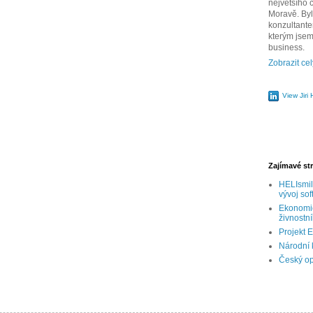
největšího c
Moravě. Byl
konzultantem
kterým jsem
business.
Zobrazit cel
View Jiri 
Zajímavé st
HELIsmil
vývoj so
Ekonomic
živnostn
Projekt 
Národní 
Český opt