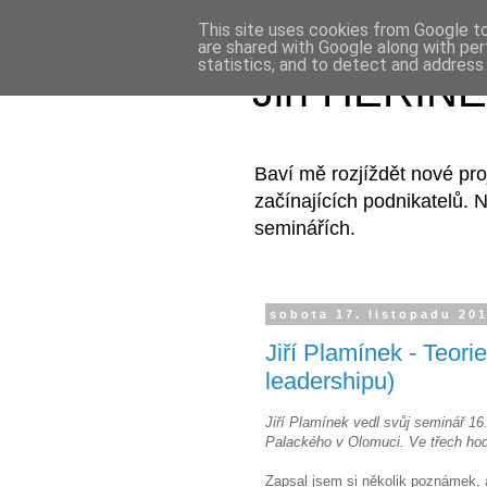
This site uses cookies from Google to 
are shared with Google along with per
statistics, and to detect and address
Jiří HERINEK
Baví mě rozjíždět nové pro
začínajících podnikatelů. 
seminářích.
sobota 17. listopadu 20
Jiří Plamínek - Teori
leadershipu)
Jiří Plamínek vedl svůj seminář 1
Palackého v Olomuci. Ve třech hodi
Zapsal jsem si několik poznámek, a