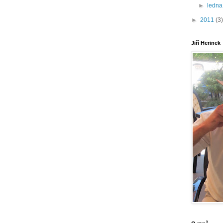
►
ledn
►
2011
(3)
Jiří Herinek