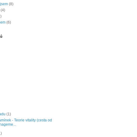
 jsem
(8)
(4)
)
jsem
(6)
ků
padu
(1)
lamínek - Teorie vitality (cesta od
nageme...
1)