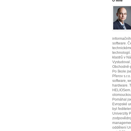
O mně
informační
software. 
technickém
technologií
klastrů v Ná
Vystudoval 
Obchodně-po
Po škole js
Přerov s.r.
software, 
hardware. 
HELIOSem. 
olomouckou
Pomáhal jse
Evropské un
byl ředitel
Univerzity 
zodpovědný 
management
oddělení Un