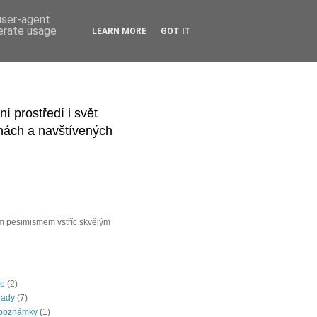
 user-agent
nerate usage
LEARN MORE
GOT IT
 prostředí i svět
ihách a navštívených
ím pesimismem vstříc skvělým
le
(2)
rady
(7)
 poznámky
(1)