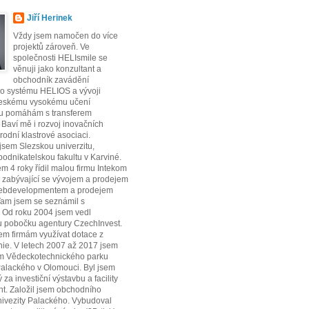
Jiří Herinek
Vždy jsem namočen do více
projektů zároveň. Ve
společnosti HELIsmile se
věnuji jako konzultant a
obchodník zavádění
ho systému HELIOS a vývoji
Českému vysokému učení
u pomáhám s transferem
. Baví mě i rozvoj inovačních
rodní klastrové asociaci.
jsem Slezskou univerzitu,
dnikatelskou fakultu v Karviné.
em 4 roky řídil malou firmu Intekom
o. zabývající se vývojem a prodejem
webdevelopmentem a prodejem
Tam jsem se seznámil s
Od roku 2004 jsem vedl
 pobočku agentury CzechInvest.
m firmám využívat dotace z
ie. V letech 2007 až 2017 jsem
em Vědeckotechnického parku
Palackého v Olomouci. Byl jsem
za investiční výstavbu a facility
. Založil jsem obchodního
ivezity Palackého. Vybudoval