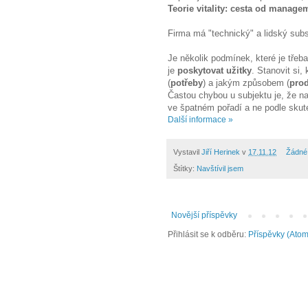
Teorie vitality: cesta od manage
Firma má "technický" a lidský sub
Je několik podmínek, které je třeb
je
poskytovat užitky
. Stanovit si,
(
potřeby
) a jakým způsobem (
pro
Častou chybou u subjektu je, že 
ve špatném pořadí a ne podle skute
Další informace »
Vystavil
Jiří Herinek
v
17.11.12
Žádné
Štítky:
Navštívil jsem
Novější příspěvky
Přihlásit se k odběru:
Příspěvky (Atom