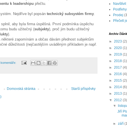
mentu k leadershipu
přečtu.
Navštívil
Postřehy
systém. Nejdříve byl popsán
technický subsystém firmy
.
Prodej
(3
Přečetl 
a splnil, aby byla firma úspěšná. První podmínka úspěchu
 komu budu užitečný (
subjekty
), proč jim budu užitečný
dukty
).
Archiv člán
na některé zapomínám a občas dávám přednost subjektům
►
2023
(2)
čné důležitosti (nejčastějším uváděným příkladem je např.
►
2020
(1)
►
2019
(1)
►
2018
(1)
 komentáře:
►
2017
(4)
►
2016
(4)
►
2015
(2)
►
2014
(6)
Domovská stránka
Starší příspěvky
►
2013
(1)
)
▼
2012
(3)
▼
listo
Jiří P
ma
►
září
(