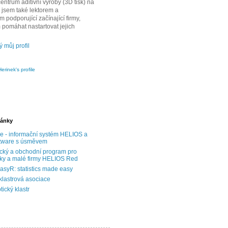
entrum aditivní výroby (3D tisk) na
 jsem také lektorem a
 podporující začínající firmy,
 pomáhat nastartovat jejich
ý můj profil
Herinek's profile
ránky
e - informační systém HELIOS a
ftware s úsměvem
ký a obchodní program pro
íky a malé firmy HELIOS Red
EasyR: statistics made easy
klastrová asociace
ický klastr