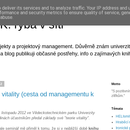
deliver its services and to analyze traffic. Your IP address and
formance and security metrics to ensure quality of service, ge
 abuse.
: ryba v síti
jekty a projektový management. Důvěrně znám univerzitní
Na blog publikuji občasné postřehy, info o zajímavých kn
12
Motto
"S pozitivn
e vitality (cesta od managementu k
zítřkům."
Témata
6. listopadu 2012 ve Vědeckotechnickém parku Univerzity
HELIsmi
nách účastníkům předal základy své "teorie vitality".
Hraběcí 
Ironické
le seminář mě přiměl k tomu, že si v nejbližší době
knihu