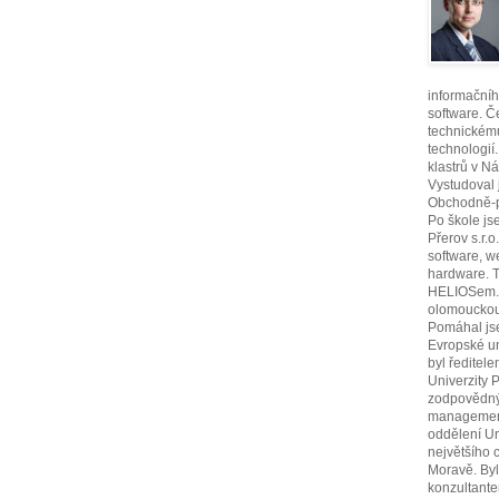
informační
software. 
technickém
technologií
klastrů v Ná
Vystudoval 
Obchodně-po
Po škole js
Přerov s.r.
software, 
hardware. 
HELIOSem. 
olomouckou
Pomáhal jse
Evropské un
byl ředitel
Univerzity 
zodpovědný 
management
oddělení Un
největšího c
Moravě. Byl
konzultantem