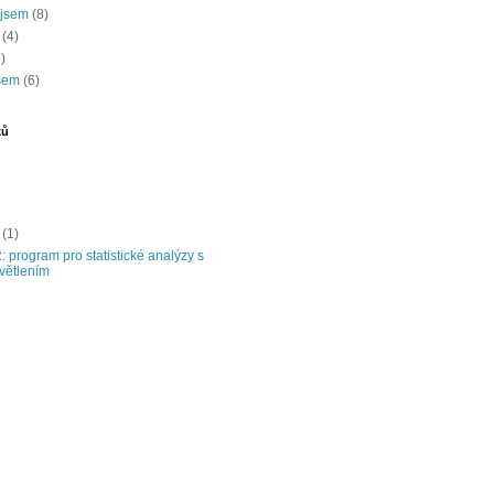
 jsem
(8)
(4)
)
jsem
(6)
ků
a
(1)
 program pro statistické analýzy s
větlením