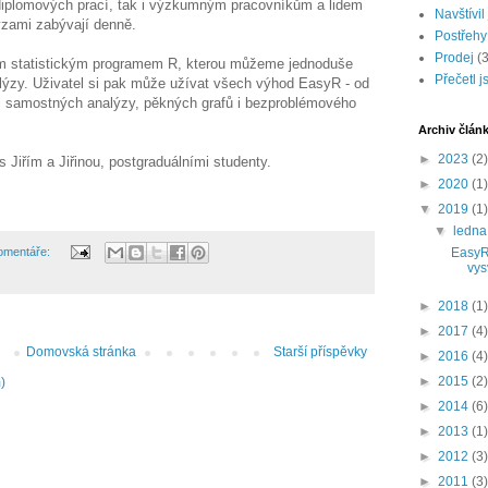
diplomových prací, tak i výzkumným pracovníkům a lidem
Navštívil
lýzami zabývají denně.
Postřehy
Prodej
(3
m statistickým programem R, kterou můžeme jednoduše
Přečetl 
alýzy. Uživatel si pak může užívat všech výhod EasyR - od
i samostných analýzy, pěkných grafů i bezproblémového
Archiv člán
►
2023
(2)
 Jiřím a Jiřinou, postgraduálními studenty.
►
2020
(1)
▼
2019
(1)
▼
ledn
omentáře:
EasyR:
vys
►
2018
(1)
►
2017
(4)
Domovská stránka
Starší příspěvky
►
2016
(4)
►
2015
(2)
)
►
2014
(6)
►
2013
(1)
►
2012
(3)
►
2011
(3)