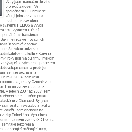
Vždy jsem namočen do více
projektů zároveň. Ve
společnosti HELIsmile se
věnuji jako konzultant a
obchodník zavádění
ho systému HELIOS a vývoji
Českému vysokému učení
u pomáhám s transferem
. Baví mě i rozvoj inovačních
rodní klastrové asociaci.
jsem Slezskou univerzitu,
dnikatelskou fakultu v Karviné.
em 4 roky řídil malou firmu Intekom
o. zabývající se vývojem a prodejem
webdevelopmentem a prodejem
Tam jsem se seznámil s
Od roku 2004 jsem vedl
 pobočku agentury CzechInvest.
m firmám využívat dotace z
ie. V letech 2007 až 2017 jsem
em Vědeckotechnického parku
Palackého v Olomouci. Byl jsem
za investiční výstavbu a facility
. Založil jsem obchodního
ivezity Palackého. Vybudoval
entrum aditivní výroby (3D tisk) na
 jsem také lektorem a
 podporující začínající firmy,