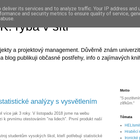
deliver its services and to analyze traffic. Your IP address and
formance and security metrics to ensure quality of service, ge
 abuse.
: ryba v síti
jekty a projektový management. Důvěrně znám univerzitní
Na blog publikuji občasné postřehy, info o zajímavých kn
Motto
"S pozitivn
tatistické analýzy s vysvětlením
zítřkům."
l více jak 3 roky. V listopadu 2018 jsme na webu
Témata
rzi k prvnímu otestováním "na lidech". První produkt naší
HELIsmi
Hraběcí 
oj studentům vysokých škol, kteří potřebují statistické
Ironické